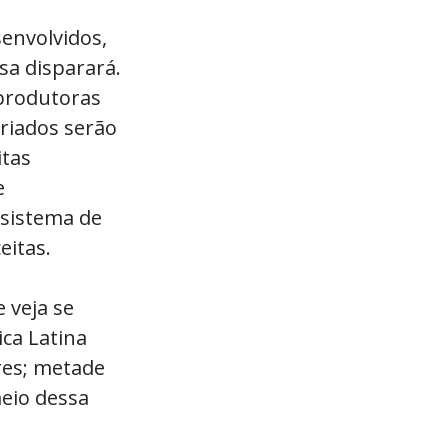
senvolvidos,
a disparará.
 produtoras
criados serão
itas
e
sistema de
eitas.
 veja se
ca Latina
res; metade
meio dessa