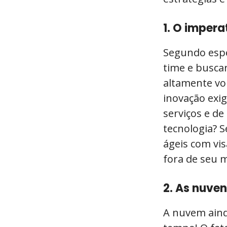
1. O impera
Segundo espec
time e busca
altamente vo
inovação exi
serviços e de
tecnologia? 
ágeis com vis
fora de seu 
2. As nuven
A nuvem aind