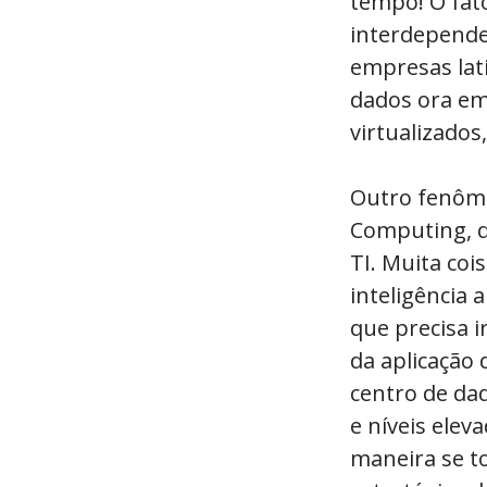
tempo! O fat
interdepende
empresas lat
dados ora em
virtualizados
Outro fenôme
Computing, q
TI. Muita coi
inteligência 
que precisa 
da aplicação
centro de da
e níveis ele
maneira se t