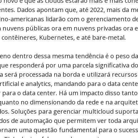
o novo é que as clouds estarão mais e mais con
ntes. Dados apontam que, até 2022, mais da m
ino-americanas lidarão com o gerenciamento de
 nuvens públicas ora em nuvens privadas ora
, contêineres, Kubernetes, e até bare-metal.
no dentro dessa mesma tendência é o peso da
ue responderá por uma parcela significativa d
sa será processada na borda e utilizará recursos
artificial e analytics, mandando para o data cent
ir para o data center. Há um impacto disso tant
 quanto no dimensionando da rede e na arquite
dos. Soluções para gerenciar multicloud suport
vados de automação que permitem ver toda arqui
ornam uma questão fundamental para o sucess