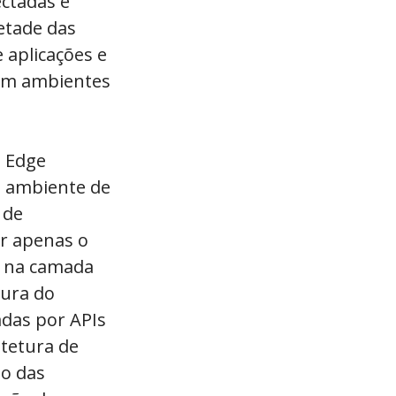
ectadas e
etade das
 aplicações e
 em ambientes
 Edge
o ambiente de
 de
er apenas o
o na camada
tura do
adas por APIs
tetura de
o das