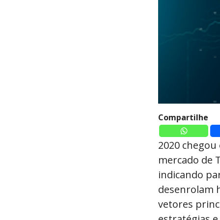
Compartilhe
2020 chegou e
mercado de T
indicando pa
desenrolam h
vetores prin
estratégias e