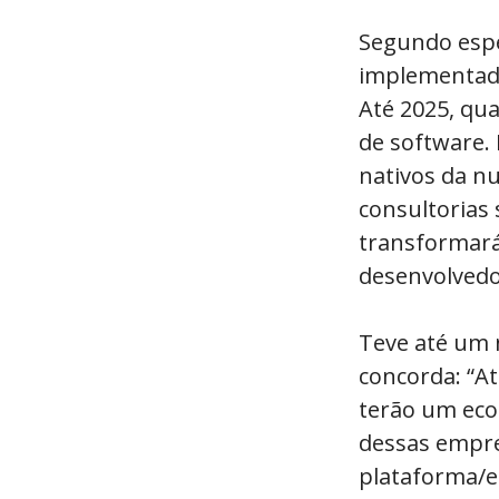
Segundo espec
implementado
Até 2025, qu
de software. 
nativos da n
consultorias
transformar
desenvolvedo
Teve até um 
concorda: “A
terão um eco
dessas empre
plataforma/e