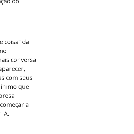
ação do
e coisa” da
omo
mais conversa
aparecer,
as com seus
mínimo que
presa
 começar a
 IA.