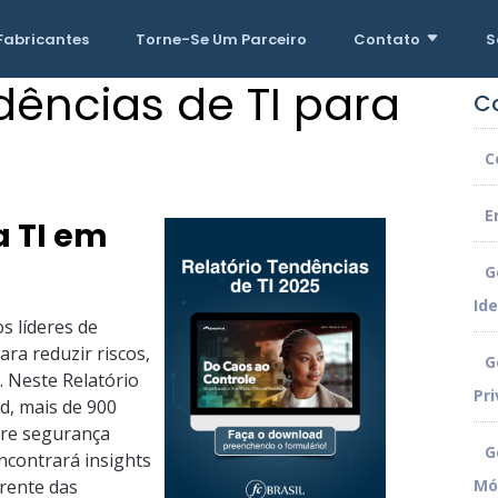
Fabricantes
Torne-Se Um Parceiro
Contato
S
dências de TI para
C
C
E
a TI em
G
Id
s líderes de
ra reduzir riscos,
G
. Neste Relatório
Pri
d, mais de 900
bre segurança
G
ncontrará insights
frente das
Mó