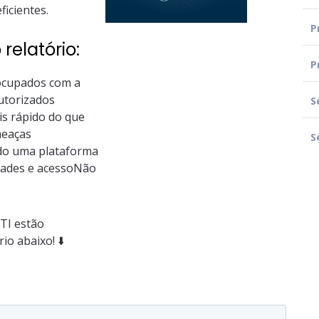
icientes.
P
relatório:
P
eocupados com a
autorizados
S
is rápido do que
meaças
S
ndo uma plataforma
idades e acessoNão
 TI estão
o abaixo! ⬇️